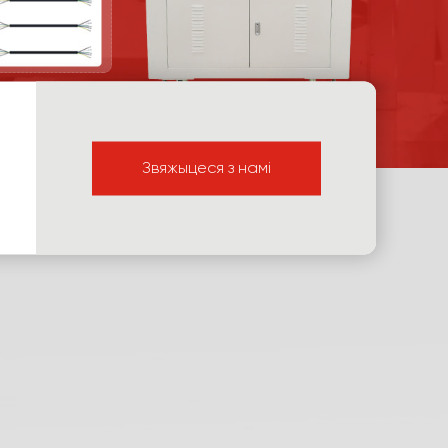
Звяжыцеся з намі