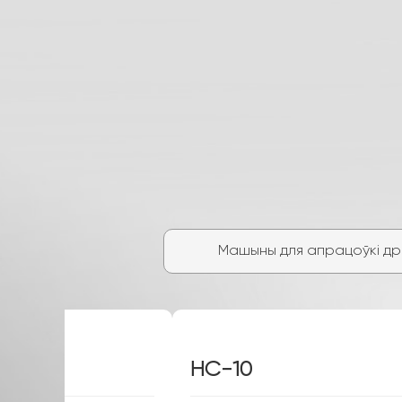
Машыны для апрацоўкі др
HC-608XZ