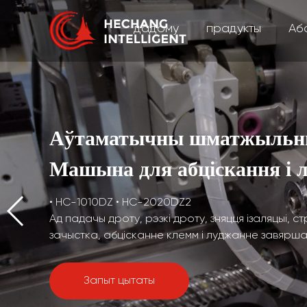
дадому
прадукты
Аб
Аўтаматычны шматжыльн
Машына для абціскання і 
• HC-1010DZ • HC-2020DZ2
Ад падачы дроту, рэзкі дроту, зняцця ізаляцыі, с
зачыстка, абцісканне клемм і луджанне завяр
Запыт цытаты