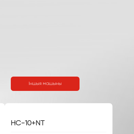
Іншыя машыны
HC-10+FS