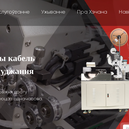
слугоўванне
Ужыванне
Пра Хэчана
Нав
ы кабель
луджання
трыжня дроту
шаюцца адначасова.