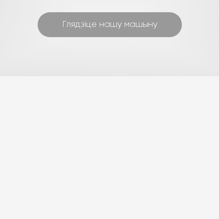
Глядзіце нашу машыну