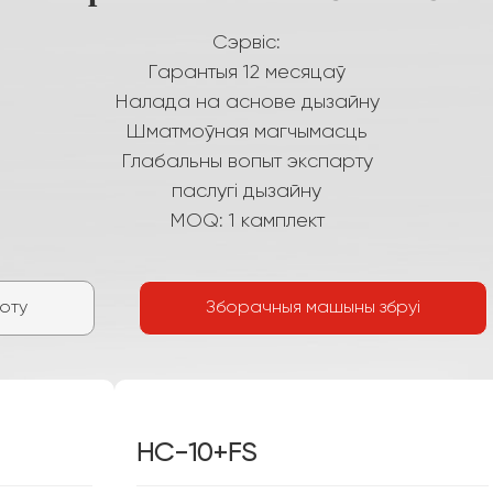
Сэрвіс:
Гарантыя 12 месяцаў
Налада на аснове дызайну
Шматмоўная магчымасць
Глабальны вопыт экспарту
паслугі дызайну
MOQ: 1 камплект
оту
Зборачныя машыны збруі
HC-10