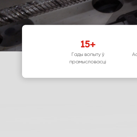
15
+
Гады вопыту ў
А
прамысловасці