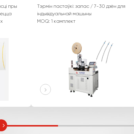
Дасягненне найвышэйшай якасці пры
апрацоўцы дроту часта з'яўляецца
праблемай на ручных рабочых
станцыях, асабліва калі гаворка ідзе
пра праверку і адсочванне вытворчых
параметраў.
к