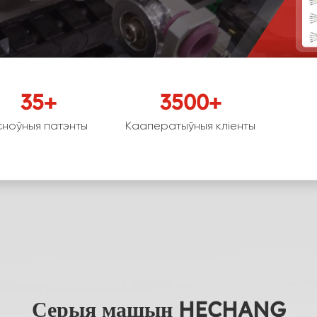
35
+
3500
+
сноўныя патэнты
Кааператыўныя кліенты
Серыя машын HECHANG