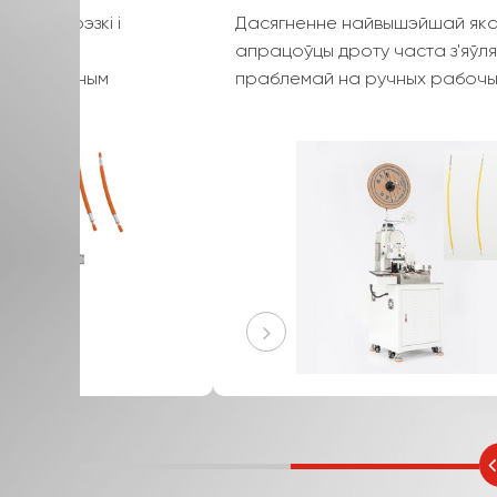
Аўтаматычная машына для рэзкі і зачысткі
кабеля з'яўляецца высокаэфектыўным і
дакладным прыладай. Ён прызначаны для
аўтаматызацыі працэсаў рэзкі і зачысткі
кабеляў з высокай дакладнасцю. Гэтая
аўтаматычная машына для рэзкі і зачысткі
кі
кабеляў можа апрацоўваць кабелі розных
тыпаў і памераў, забяспечваючы стабільныя
у
вынікі. Гэта значна павышае эфектыўнасць
вытворчасці і зніжае працоўныя выдаткі.
Дзякуючы перадавой тэхналогіі ён
забяспечвае чыстыя і дакладныя разрэзы і
паласы, павышаючы якасць апрацоўкі
кабеля. Як у электроннай прамысловасці, та
і ў іншых галінах, якія ўключаюць апрацоўку
кабеляў, гэта незаменны інструмент для
аптымізацыі аперацый і забеспячэння
надзейнай падрыхтоўкі кабеляў.