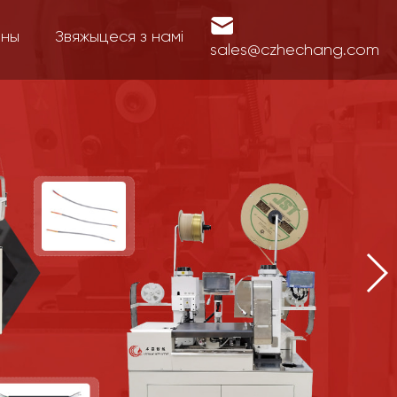
іны
Звяжыцеся з намі
sales@czhechang.com