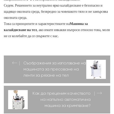
Седем. Решението за неутрално ярко калайдисване е безопасно и
щадящо околната среда, безвредно за човешкото тяло и не замърсява
околната среда.
Това са принципите и характеристиките на
Машина за
калайдисване на тел
, ако имате някакви въпроси относно това, моля
не се колебайте да се свържете с нас.
Съображения за използване на
машината за пресоване на
ленти за рязане на тел
Как да преценим качеството
на напълно автоматична
машина за кримпване?