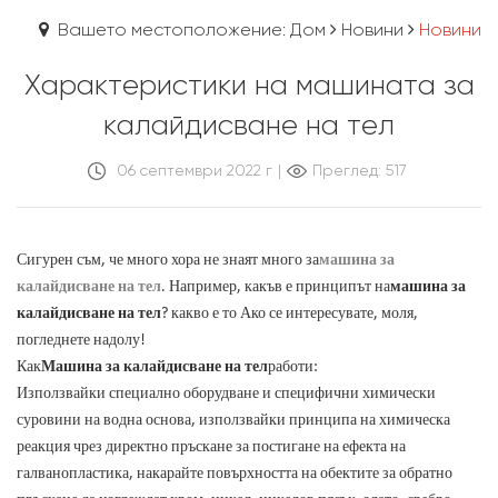
Вашето местоположение: Дом
Новини
Новини
Характеристики на машината за
калайдисване на тел
06 септември 2022 г
|
Преглед: 517
Сигурен съм, че много хора не знаят много за
машина за
калайдисване на тел
. Например, какъв е принципът на
машина за
калайдисване на тел
? какво е то Ако се интересувате, моля,
погледнете надолу!
Как
Машина за калайдисване на тел
работи:
Използвайки специално оборудване и специфични химически
суровини на водна основа, използвайки принципа на химическа
реакция чрез директно пръскане за постигане на ефекта на
галванопластика, накарайте повърхността на обектите за обратно