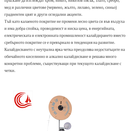
пръскане да изглеждат хром, никел, никелов пясък, злато, сребро,
мед и различни цветове (червено, жълто, лилаво, зелено, синьо)
градиентен цвят и други огледални акценти.
Тъй като калаеното покритие не променя лесно цвета си във въздуха
и има добра спойка, проводимост и ниска цена, в енергийната,
електрическата и електронната промишленост калайдирането вместо
сребърното покритие се е превърнало в тенденция на развитие.
Калайдисването с неутрална ярка четка преодолява недостатъците на
обичайното киселинно и алкално калайдисване и решава много
конкретни проблеми, съществуващи при текущото калайдисване с
четки.