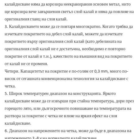
калайдисване няма да корозира неекранирания основен метал, нито
ще корозира вече завършения светъл слой калай и няма да повлияе на
оригиналния гланц на слоя калай.
3. Калайдисването може да се повтаря многократно. Когато трябва да
изчеткате покритието на дебел слой калай, можете да изчеткате
покритието върху оригиналния слой калай (като дебелината на
оригиналния слой калай не е достатъчна, необходимо е повторно
покритие от калай и т.н.), качеството на външния вид на покритието
от калай не се променя.
Четири. Капацитетът на покритие е по-голям от 0,3 mm, много по-
висок от сегашната конвенционална технология за калайдисване с
четка.
5. Широк температурен диапазон на конструкцията. Яркото
калайдисване може да се извърши при стайна температура, дори през
горещото лято, или дългосрочното повишаване на температурата на
разтвора за покритие с четка не влияе на яркия ефект на слоя
калайдисване.
6. Диапазон на напрежението на четка, може да бъде в диапазона на
напрежението 3 -8 v на нормалното калайдисване.