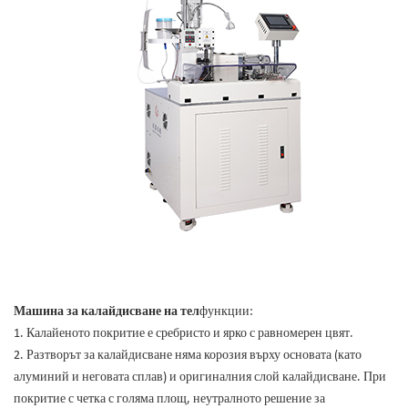
Машина за калайдисване на тел
функции:
1. Калайеното покритие е сребристо и ярко с равномерен цвят.
2. Разтворът за калайдисване няма корозия върху основата (като
алуминий и неговата сплав) и оригиналния слой калайдисване. При
покритие с четка с голяма площ, неутралното решение за