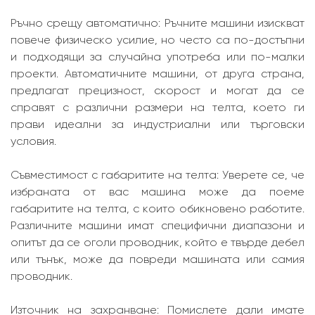
Ръчно срещу автоматично: Ръчните машини изискват
повече физическо усилие, но често са по-достъпни
и подходящи за случайна употреба или по-малки
проекти. Автоматичните машини, от друга страна,
предлагат прецизност, скорост и могат да се
справят с различни размери на телта, което ги
прави идеални за индустриални или търговски
условия.
Съвместимост с габаритите на телта: Уверете се, че
избраната от вас машина може да поеме
габаритите на телта, с които обикновено работите.
Различните машини имат специфични диапазони и
опитът да се оголи проводник, който е твърде дебел
или тънък, може да повреди машината или самия
проводник.
Източник на захранване: Помислете дали имате