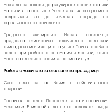
може да се наложи да регулирате остриетата или
матриците за оголване. Уверете се, че са правилно
подравнени, за да избегнете повреда на
сърцевината на проводника.
Предпазна екипировка: Носете подходяща
предпазна екипировка, включително предпазни
очила, ръкавици и защита за ушите. Това е особено
важно при работа с автоматични машини, които
могат да генерират значителна сила и шум.
Работа с машината за оголване на проводници
Сега, нека се задълбочим в действителната
операция:
Подаване на телта: Поставете телта в подаващия
механизъм. Внимавайте да не го подадете твърде