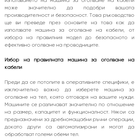
използването на машина за оголване на кабели
може значително да подобри вашата
производителност и безопасност. Това ръководство
ще ви преведе през основите на това как да
използвате машина за оголване на кабели, от
избора на правилния модел до безопасното и
ефективно оголване на проводниците.
Избор на правилната машина за оголване на
кабели
Преди да се потопите в оперативните специфики, е
изключително важно да изберете машина за
оголване на тел, която отговаря на вашите нужди.
Машините се различават значително по отношение
на размер, капацитет и функционалност. Някои са
предназначени за дребномащабни ръчни операции,
докато други са автоматизирани и могат да
обработват големи обеми тел.