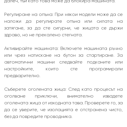
далеч, тъй като това може да блокира машината.
Регулиране на опъна: При някои модели може да се
наложи да регулирате опъна или силата на
затягане, за да сте сигурни, че жицата се държи
здраво, но не прекалено стегната.
Активирайте машината: Включете машината ръчно
или чрез натискане на бутон за стартиране. За
автоматични машини следвайте подканите или
настройките, които сте програмирали
предварително.
Съберете оголената жица: След като процесът на
оголване приключи, внимателно извадете
оголената жица от изходната тава. Проверете го, за
да се уверите, че изолацията е отстранена чисто,
без да повредите проводника.