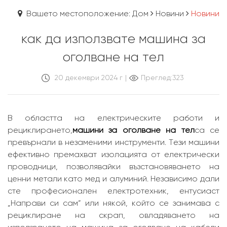
Вашето местоположение: Дом
Новини
Новини
как да използвате машина за
оголване на тел
20 ​​декември 2024 г
|
Преглед:323
В областта на електрическите работи и
рециклирането,
машини за оголване на тел
са се
превърнали в незаменими инструменти. Тези машини
ефективно премахват изолацията от електрически
проводници, позволявайки възстановяването на
ценни метали като мед и алуминий. Независимо дали
сте професионален електротехник, ентусиаст
„Направи си сам“ или някой, който се занимава с
рециклиране на скрап, овладяването на