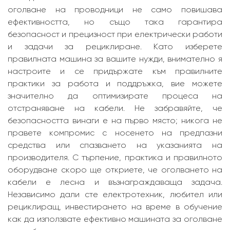
оголване на проводници не само повишава
ефективността, но също така гарантира
безопасност и прецизност при електрически работи
и задачи за рециклиране. Като изберете
правилната машина за вашите нужди, внимателно я
настроите и се придържате към правилните
практики за работа и поддръжка, вие можете
значително да оптимизирате процеса на
отстраняване на кабели. Не забравяйте, че
безопасността винаги е на първо място; никога не
правете компромис с носенето на предпазни
средства или спазването на указанията на
производителя. С търпение, практика и правилното
оборудване скоро ще откриете, че оголването на
кабели е лесна и възнаграждаваща задача.
Независимо дали сте електротехник, любител или
рециклиращ, инвестирането на време в обучение
как да използвате ефективно машината за оголване