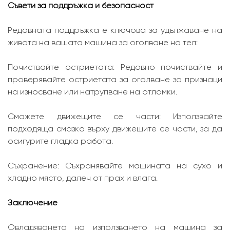
Съвети за поддръжка и безопасност
Редовната поддръжка е ключова за удължаване на
живота на вашата машина за оголване на тел:
Почиствайте остриетата: Редовно почиствайте и
проверявайте остриетата за оголване за признаци
на износване или натрупване на отломки.
Смажете движещите се части: Използвайте
подходяща смазка върху движещите се части, за да
осигурите гладка работа.
Съхранение: Съхранявайте машината на сухо и
хладно място, далеч от прах и влага.
Заключение
Овладяването на използването на машина за