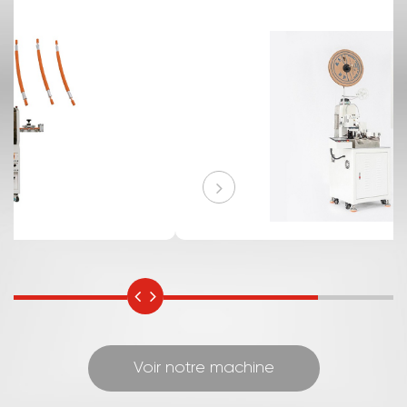
automatiser les processus de coupe et de
dénudage des câbles avec une grande
précision, elle peut traiter différents types et
tailles de câbles, garantissant des résultats
constants. Elle améliore considérablement
l'efficacité de la production et réduit les coûts de
main-d'œuvre. Grâce à sa technologie de
pointe, elle assure des coupes et des
dénudages nets et précis, améliorant ainsi la
qualité du traitement des câbles. Que ce soit
dans l'industrie électronique ou dans d'autres
secteurs impliquant la manutention de câbles,
c'est un outil indispensable pour optimiser les
opérations et garantir une préparation fiable
des câbles.
Voir notre machine