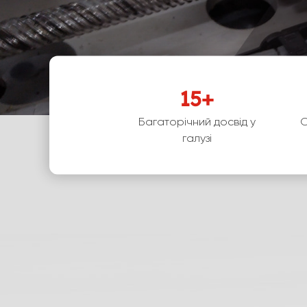
15
+
Багаторічний досвід у
О
галузі