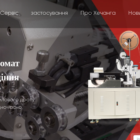
Сервіс
застосування
Про Хечанга
Нов
томат
діння
 жилового дроту
дночасно.