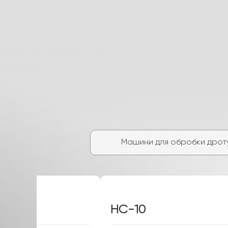
Машини для обробки дрот
HC-608XZ