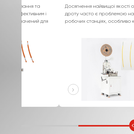
Автоматична машина для різання та зачистки
кабелю є високоефективним і точним
пристроєм. Він призначений для автоматизаці
процесів різання та зачистки кабелів з
високою точністю. Цей автоматичний верста
для різання та зачистки кабелів може
працювати з кабелями різних типів і розмірів,
забезпечуючи незмінні результати. Це значно
підвищує ефективність виробництва і знижує
трудовитрати. Завдяки передовій технології
він забезпечує чисті та точні надрізи та
смужки, підвищуючи якість обробки кабелю.
Незалежно від того, чи то в електронній
промисловості, чи в інших галузях, пов’язаних
з транспортуванням кабелю, це незамінний
інструмент для оптимізації операцій і
забезпечення надійної підготовки кабелю.