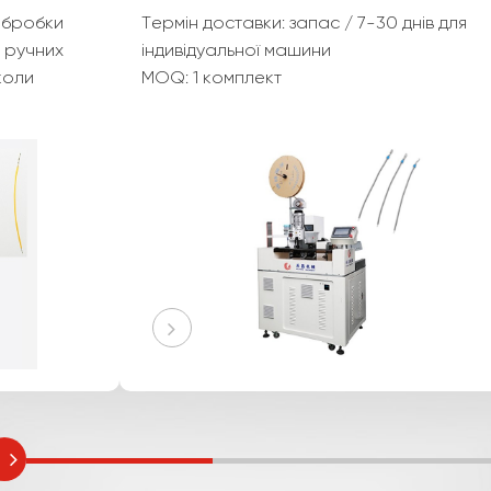
Досягнення найвищої якості обробки
дроту часто є проблемою на ручних
ї
робочих станціях, особливо коли
йдеться про перевірку та відстеження
т
параметрів виробництва.