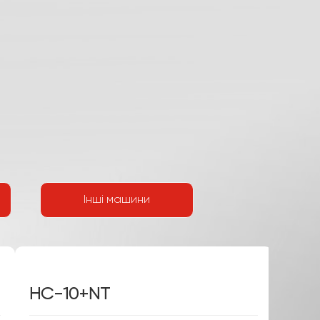
Інші машини
HC-10+FS