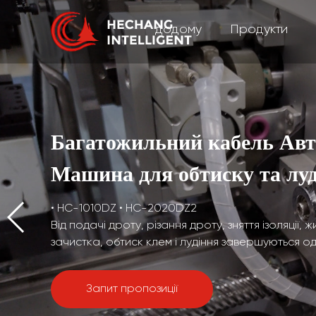
додому
Продукти
Багатожильний кабель Ав
Машина для обтиску та лу
• HC-1010DZ • HC-2020DZ2
Від подачі дроту, різання дроту, зняття ізоляції,
зачистка, обтиск клем і лудіння завершуються о
Запит пропозиції