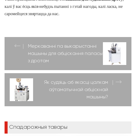
калі ў вас ёсць якія-небудзь пытанні з гэтай нагоды, калі ласка, не
саромейцеся звяртацца да нас.
Меркаванні па выкарыстанні
машыны для абціскання паласы
з дротам
Як судзіць аб якасці цалкам
аўтаматычнай абціскнай
машыны?
Спадарожныя тавары