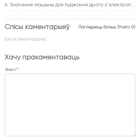
4. Значэнне машыны для луджання дроту ў электратэхніцы
Спісы каментарыяў
Паглядзець больш (Усяго 0)
Без каментарыяў
Хачу пракаментаваць
Змест
*