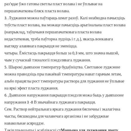
раз'ядае ўжо гатовы светлы пласт волава і не ўплывае на
першапачатковы бляск пласта волава.
3. Луджання можна паўтараць шмат разоў. Калі неабходна пачысціць
тоўсты пласт волава, вы можаце пачысціць арыгінальны пласт волава
(напрыклад, таўшчыня першапачатковага пласта волава
недастатковая, трэба паўторна лудзіць і г.д.), якасць вонкавага
выгляду алавянага пакрыцця не зменіцца.
чатыры. Ёмістасць пакрыцця больш за 0,3 мм, што значна вышэй,
чым у сучаснай тэхналогіі пэндзлявага луджання.
5. Шырокі дыяпазон тэмператур будаўніцтва. Светлавое луджэнне
можна праводзіць пры пакаёвай тэмпературы нават гарачым летам,
альбо працяглы рост тэмпературы раствора для луджання не ўплывае
на яркі эфект пласта луджання.
6. Дыяпазон напружання пакрыцця пэндзля можа быць у дыяпазоне
напружання 3 -8 В звычайнага луджанага пакрыцця.
Сем. Раствор нейтральнага яркага луджання бяспечны і экалагічна
чысты, бясшкодны для чалавечага арганізма і не забруджвае
навакольнае асяроддзе.
Такія прынцыпы і асаблівасці ст
Машына для луджвання дроту
,