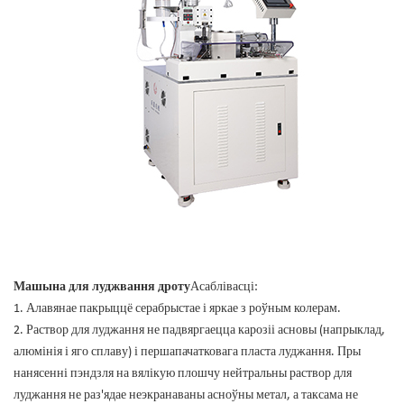
Машына для луджвання дроту
Асаблівасці:
1. Алавянае пакрыццё серабрыстае і яркае з роўным колерам.
2. Раствор для луджання не падвяргаецца карозіі асновы (напрыклад,
алюмінія і яго сплаву) і першапачатковага пласта луджання. Пры
нанясенні пэндзля на вялікую плошчу нейтральны раствор для
луджання не раз'ядае неэкранаваны асноўны метал, а таксама не