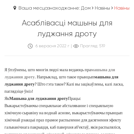
Ваша месцазнаходжанне: Дом
Навіны
Навіны
Асаблівасці машыны для
луджання дроту
6 верасня 2022 г
|
Прагляд: 519
Я ўпэўнены, што многія людзі мала ведаюць пра
машына для
луджання дроту
. Напрыклад, што такое прынцып
машына для
луджання дроту
? Што гэта такое? Калі вы зацікаўлены, калі ласка,
паглядзіце ўніз!
Як
Машына для луджвання дроту
Працы:
Выкарыстоўваючы спецыяльнае абсталяванне і спецыяльную
хімічную сыравіну на воднай аснове, выкарыстоўваючы прынцып
хімічнай рэакцыі праз прамое распыленне для дасягнення эфекту
гальванічнага пакрыцця, каб паверхня аб'ектаў, якія распыляліся,