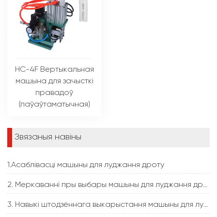
HC-4F Вертыкальная
машына для зачысткі
правадоў
(паўаўтаматычная)
Звязаныя навіны
1.Асаблівасці машыны для луджання дроту
2. Меркаванні пры выбары машыны для луджання дроту
3. Навыкі штодзённага выкарыстання машыны для луджання дроту