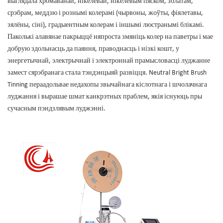
выглядала хромаванай, нікелевай, нікелевым пяском, золатам,
срэбрам, меддзю і рознымі колерамі (чырвоны, жоўты, фіялетавы,
зялёны, сіні), градыентным колерам і іншымі люстранымі блікамі.
Паколькі алавянае пакрыццё няпроста змяніць колер на паветры і мае
добрую здольнасць да паяння, праводнасць і нізкі кошт, у
энергетычнай, электрычнай і электроннай прамысловасці луджанне
замест сярэбранага стала тэндэнцыяй развіцця. Neutral Bright Brush
Tinning пераадольвае недахопы звычайнага кіслотнага і шчолачнага
луджання і вырашае шмат канкрэтных праблем, якія існуюць пры
сучасным пэндзлявым луджэнні.