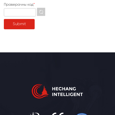
Праверачны код
*