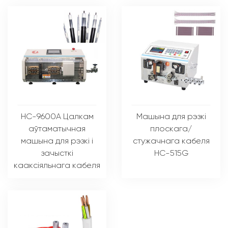
HC-9600A Цалкам
Машына для рэзкі
аўтаматычная
плоскага/
машына для рэзкі і
стужачнага кабеля
зачысткі
HC-515G
кааксіяльнага кабеля