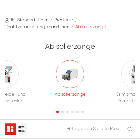
Ihr Standort:
Heim
/
Produkte
/
Drahtverarbeitungsmaschinen
/
Abisolierzange
Abisolierzange
chneide- und
Abisolierzange
Crimpmasch
iermaschine
Kontaktk