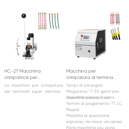
garantisce prestazioni
progettato per l'industria di
Garantisce connessioni
macchina personalizzata
costanti, migliorando
lavorazione dei cavi. È in
affidabili, migliorando la
MOQ：1 set Termini di
produttività e qualità. Investi
grado di tagliare con
conduttività elettrica. Adatta
pagamento：TT, LC, Paypal
in questa macchina spelafili
precisione i cavi alla
a varie applicazioni, aiuta a
Modo di spedizione：Espresso,
automatica per un'esperienza
lunghezza desiderata e di
migliorare l'efficienza del
via mare, via aerea Porto
di spelatura dei fili senza
spellare l'isolamento con
lavoro e la qualità nel
marittimo più vicino：porto
interruzioni.
facilità. Questa macchina
processo di cablaggio.
marittimo di Shanghai
migliora significativamente la
Capacità di fornitura：200
produttività e la qualità nella
set/mese Imballaggio：
produzione e installazione dei
scatola di legno
cavi. La macchina per il taglio
e la spellatura dei cavi è
HC-2T Macchina
Macchina per
dotata di tecnologia
crimpatrice per
crimpatura di terminali
avanzata e costruzione
terminali per filo da
a ghiera
La macchina per crimpatura
Tempi di consegna:
durevole. Può gestire vari tipi
2mm2
dei terminali super silenziosa
Magazzino/ 7-30 giorni per
e dimensioni di cavi,
è un'innovazione notevole. È
macchina personalizzata
Quantità minima: 1 set
garantendo prestazioni
dotata di una tecnologia
Termini di pagamento: TT, LC,
affidabili. Che si tratti di una
avanzata che garantisce
Paypal
piccola officina o di un grande
operazioni di crimpatura dei
Modalità di spedizione:
stabilimento di produzione, la
terminali efficienti pur
espresso, via mare, via aerea
macchina per il taglio e la
essendo super silenziosa. Ciò
Porto marittimo più vicino: