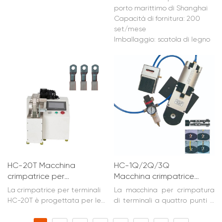
spellatura dei cavi è una
consente un ambiente di
porto marittimo di Shanghai
risorsa essenziale, che rende
lavoro più silenzioso, riducendo
Capacità di fornitura: 200
le attività di preparazione dei
le distrazioni dovute al
set/mese
cavi più rapide ed efficienti e
rumore. È progettata per la
Imballaggio: scatola di legno
contribuisce al successo
precisione e l'affidabilità, il
complessivo delle operazioni
che la rende una scelta ideale
relative ai cavi.
per vari settori. Grazie alle
sue eccellenti prestazioni, può
migliorare la produttività e la
qualità nei processi di
connessione dei terminali.
HC-20T Macchina
HC-1Q/2Q/3Q
crimpatrice per
Macchina crimpatrice
terminali esagonali
per terminali a quattro
La crimpatrice per terminali
La macchina per crimpatura
punti
HC-20T è progettata per le
di terminali a quattro punti è
nuove testine energetiche, le
uno strumento altamente
testine delle pistole di
efficiente e preciso. È