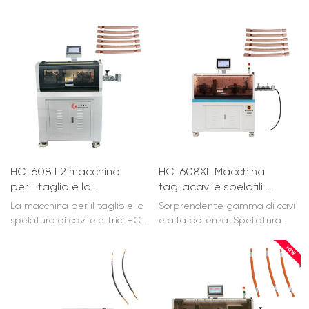
HC-608 L2 macchina
HC-608XL Macchina
per il taglio e la
tagliacavi e spelafili di
spelatura di cavi
grandi dimensioni (10-
La macchina per il taglio e la
Sorprendente gamma di cavi
elettrici (120mm2)
150mm2)
spelatura di cavi elettrici HC-
e alta potenza. Spellatura
608 L è progettata per
affidabile e precisa di cavi di
un'ampia gamma di
grandi dimensioni. (opzionale
applicazioni speciali o per la
185mm2)
separazione e la lavorazione
di fili interni in cavi di grandi
dimensioni.