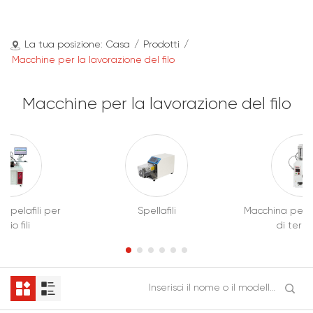
La tua posizione:
Casa
/
Prodotti
/
Macchine per la lavorazione del filo
Macchine per la lavorazione del filo
 spelafili per
Spellafili
Macchina per 
glio fili
di termi