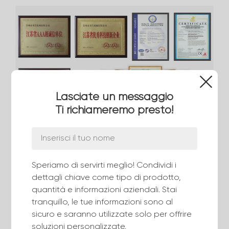
Lasciate un messaggio
Ti richiameremo presto!
▶ Domande frequenti
Speriamo di servirti meglio! Condividi i
Q:
Quali sono le parti soggette a usura?
dettagli chiave come tipo di prodotto,
quantità e informazioni aziendali. Stai
UN:
Lama e cinghia. Per maggiori informazioni sui
tranquillo, le tue informazioni sono al
pezzi di ricambio, contattateci.
sicuro e saranno utilizzate solo per offrire
soluzioni personalizzate.