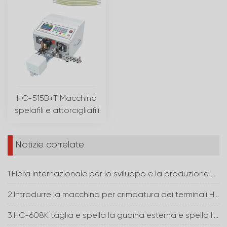
HC-515B+T Macchina
spelafili e attorcigliafili
Notizie correlate
1.Fiera internazionale per lo sviluppo e la produzione di elettronica
2.Introdurre la macchina per crimpatura dei terminali HC-30T
3.HC-608K taglia e spella la guaina esterna e spella l'isolamento del nucleo interno contemporaneamente