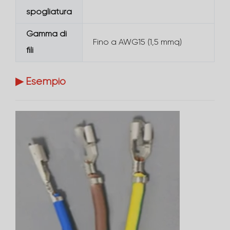
spogliatura
Gamma di
Fino a AWG15 (1,5 mmq)
fili
▶ Esempio