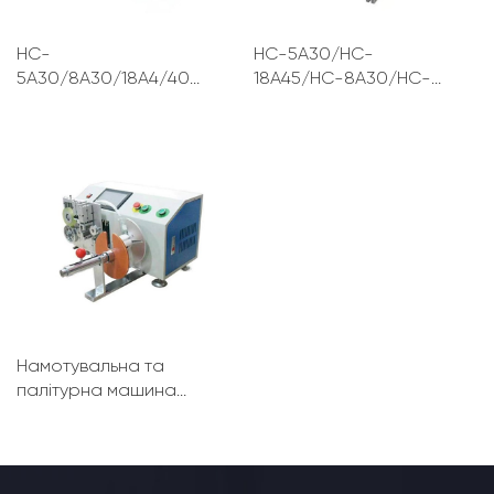
HC-
HC-5A30/HC-
5A30/8A30/18A4/40A80
18A45/HC-8A30/HC-
Машина для
40A80 Машина для
зв'язування дроту
зв'язування дроту
Намотувальна та
палітурна машина
HC-350S