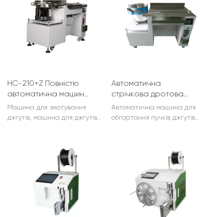
просте управління
HC-210+Z Повністю
Автоматична
автоматична машина
стрічкова дротова
для змотування
машина HC-290
Машина для змотування
Автоматична машина для
дроту/кабельних
джгутів, машина для джгутів
обгортання пучків джгутів
стяжок
дротів, машина для
джгутом: масові кабельні
обгортання джгутів дротів,
стяжки для реалізації
позиціонування у
автоматичного годування,
високоякісній упаковці
розряджання громіздкого
виробників дротяної
процесу штучного годування.
продукції, для USB / AC / DC
дроту тощо...