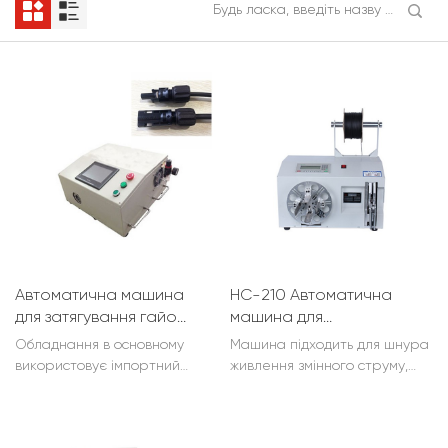
Автоматична машина
HC-210 Автоматична
для затягування гайок
машина для
HC-NLM
намотування дроту
Обладнання в основному
Машина підходить для шнура
використовує імпортний
живлення змінного струму,
оригінальний, повну гвинтову
шнура живлення постійного
гайку (позитивну та
струму, кабелю USB, лінії
негативну), швидку дію,
відео, лінії HDMI hd...