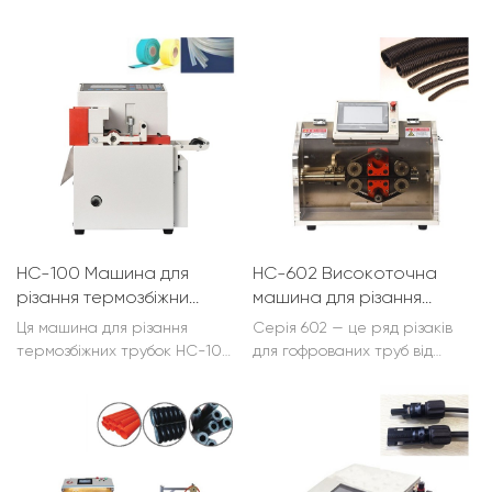
HC-100 Машина для
HC-602 Високоточна
різання термозбіжних
машина для різання
труб
гофрованих труб
Ця машина для різання
Серія 602 — це ряд різаків
термозбіжних трубок HC-100
для гофрованих труб від
використовує
Hechang. Серія ідеально
мікрокомп’ютерний пристрій
підходить для різання
числового керування.
гофрованих труб діаметром
довжина/кількість різання,
від 5 до 30 мм.
швидкість подачі можна
вільно встановлювати. Висока