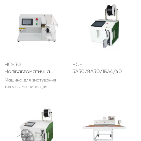
автоматичного годування,
розряджання громіздкого
процесу штучного годування.
HC-30
HC-
Напівавтоматична
5A30/8A30/18A4/40A80
машина для
Машина для
Машина для змотування
намотування дроту та
зв'язування дроту
джгутів, машина для
кабелю
обмотування стрічками
джгутів, машина для
змотування джгутів