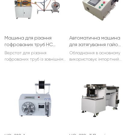
точність, низькі втрати.
Ергономічний дизайн
моделей
Машина для різання
Автоматична машина
гофрованих труб HC-
для затягування гайок
605
HC-NLM
Верстат для різання
Обладнання в основному
гофрованих труб із зовнішнім
використовує імпортний
діаметром гребня від 5 до 35
оригінальний, повну гвинтову
мм. Додатково: розріз
гайку (позитивну та
(відкритий проріз), який
негативну), швидку дію,
дозволяє відкривати
просте управління