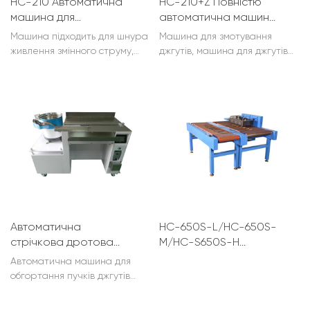
HC-210 Автоматична
HC-210+Z Повністю
машина для
автоматична машина
намотування дроту
для змотування
Машина підходить для шнура
Машина для змотування
дроту/кабельних
живлення змінного струму,
джгутів, машина для джгутів
стяжок
шнура живлення постійного
дротів, машина для
струму, кабелю USB, лінії
обгортання джгутів дротів,
відео, лінії HDMI hd...
позиціонування у
високоякісній упаковці
виробників дротяної
продукції, для USB / AC / DC
дроту тощо...
Автоматична
HC-650S-L/HC-650S-
стрічкова дротова
M/HC-S650S-H
машина HC-290
Термозбіжний
Автоматична машина для
трубчастий обігрівач
обгортання пучків джгутів
- Одностороннє
джгутів: масові кабельні
нагрівання
стяжки для реалізації