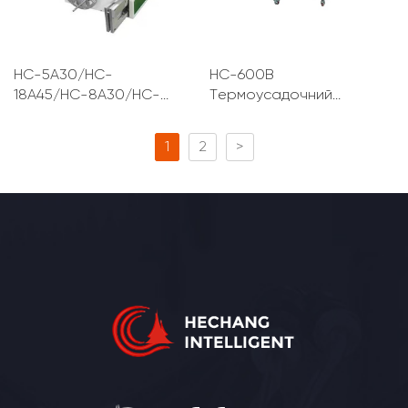
HC-5A30/HC-
HC-600B
18A45/HC-8A30/HC-
Термоусадочний
40A80 Машина для
трубчастий нагрівач
зв'язування дроту
1
2
>