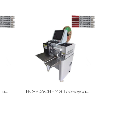
HC-906CHHMG, одягнений у запечену номерну трубку Yinyu машина (диски)
HC-906CHHMG Термоусадочна мелодія для маркування та нагрівання