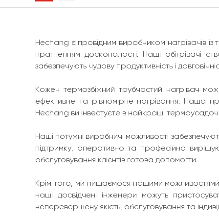
Hechang є провідним виробником нагрівачів і
прагненням досконалості. Наші обігрівачі ст
забезпечують чудову продуктивність і довговічніс
Кожен термозбіжний трубчастий нагрівач може
ефективне та рівномірне нагрівання. Наша про
Hechang ви інвестуєте в найкращі термоусадоч
Наші потужні виробничі можливості забезпечуют
підтримку, оперативно та професійно вирішу
обслуговування клієнтів готова допомогти.
Крім того, ми пишаємося нашими можливостями н
наші досвідчені інженери можуть пристосува
неперевершену якість, обслуговування та індиві