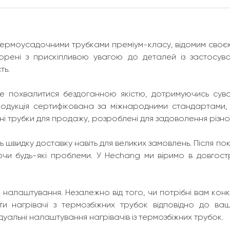
з термоусадочними трубками преміум-класу, відомим св
ворені з прискіпливою увагою до деталей із застосув
ть.
 похвалитися бездоганною якістю, дотримуючись сувор
дукція сертифікована за міжнародними стандартами, що
ні трубки для продажу, розроблені для задоволення різн
ь швидку доставку навіть для великих замовлень. Після 
ючи будь-які проблеми. У Hechang ми віримо в довгос
алаштування. Незалежно від того, чи потрібні вам конкре
ти нагрівачі з термозбіжних трубок відповідно до ваш
дуальні налаштування нагрівачів із термозбіжних трубок.