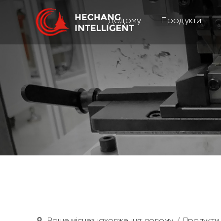
додому
Продукти
Ваше місцезнаходження:
додому
/
Продукти