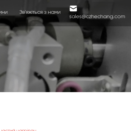
ини
Зв'яжіться з нами
sales@czhechang.com
частий нагрівач