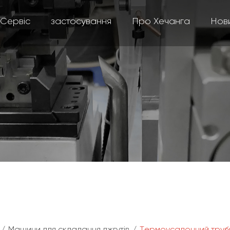
Сервіс
застосування
Про Хечанга
Нов
/
Машини для складання джгутів
/
Термоусадочний труб