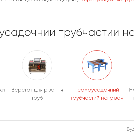
усадочний трубчастий на
ки
Верстат для різання
Термоусадочний
Н
труб
трубчастий нагрівач
п