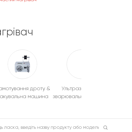
грівач
амотування дроту &
Ультразвуковий
акувальна машина
зварювальний апарат