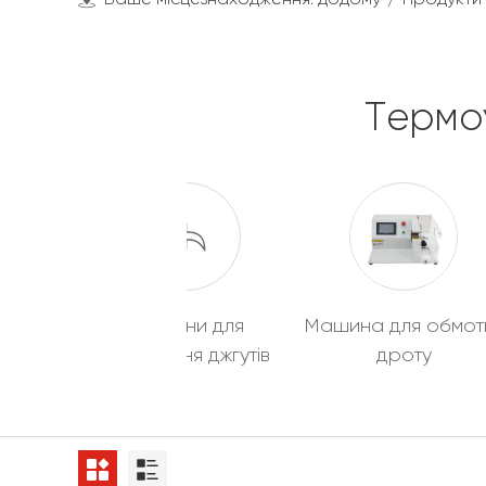
Термо
Машини для
Машина для обмот
складання джгутів
дроту