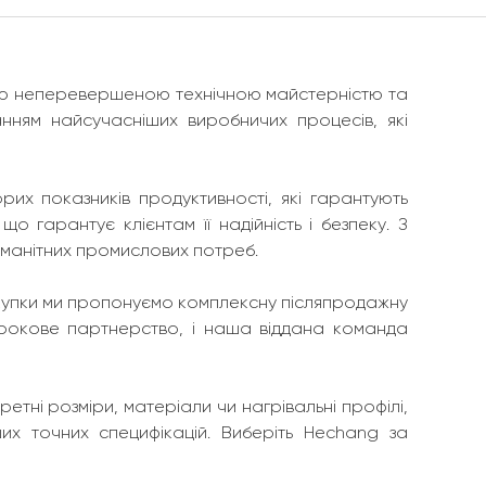
оєю неперевершеною технічною майстерністю та
анням найсучасніших виробничих процесів, які
их показників продуктивності, які гарантують
 гарантує клієнтам її надійність і безпеку. З
оманітних промислових потреб.
покупки ми пропонуємо комплексну післяпродажну
трокове партнерство, і наша віддана команда
тні розміри, матеріали чи нагрівальні профілі,
их точних специфікацій. Виберіть Hechang за