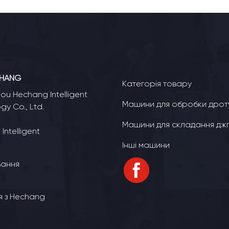
CHANG
Категорія товару
u Hechang Intelligent
Машини для обробки дрот
gy Co., Ltd.
Машини для складання джг
Intelligent
Інші машини
вання
ся з Hechang