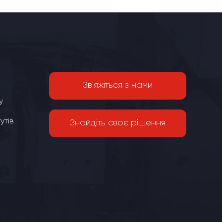
Зв'яжіться з нами
у
утів
Знайдіть своє рішення