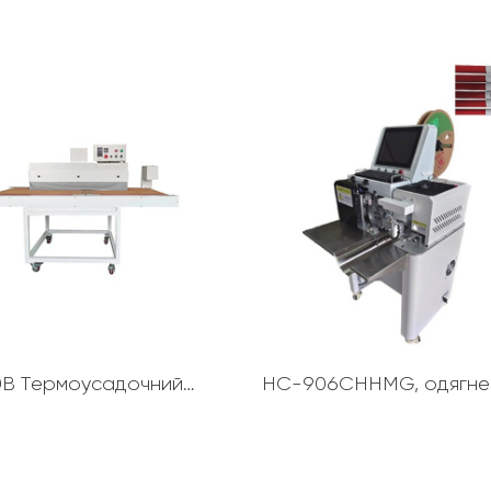
HC-600B Термоусадочний трубчастий нагрівач