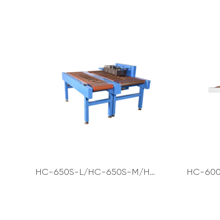
HC-650S-L/HC-650S-M/HC-S650S-H Термозбіжний трубчастий обігрівач - Одностороннє нагрівання