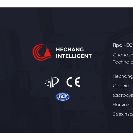
Про HE
Changzho
Technolo
Hechang 
Сервіс
застосу
Новини
Зв'яжіть