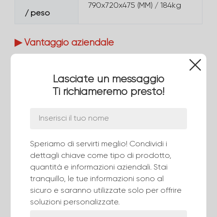
790x720x475 (MM) / 184kg
/ peso
▶ Vantaggio aziendale
Grazie a un team professionale di esperti in ricerca
Lasciate un messaggio
e sviluppo, a tecnologie di elaborazione avanzate
Ti richiameremo presto!
e a un fermo impegno per la soddisfazione del
cliente, HeChang Intelligence si impegna a fornire
soluzioni di cablaggio di prima classe.
Per quanto riguarda l'assistenza, ti assicuriamo
Speriamo di servirti meglio! Condividi i
che durante il periodo di garanzia, qualora
dettagli chiave come tipo di prodotto,
dovessero sorgere problemi con le nostre
quantità e informazioni aziendali. Stai
macchine, ti preghiamo di segnalarcelo
tranquillo, le tue informazioni sono al
immediatamente se la macchina non funziona
sicuro e saranno utilizzate solo per offrire
correttamente. Fornire immagini o video che
soluzioni personalizzate.
descrivano chiaramente il problema sarà utile. Ci
impegniamo a risolvere qualsiasi problema entro