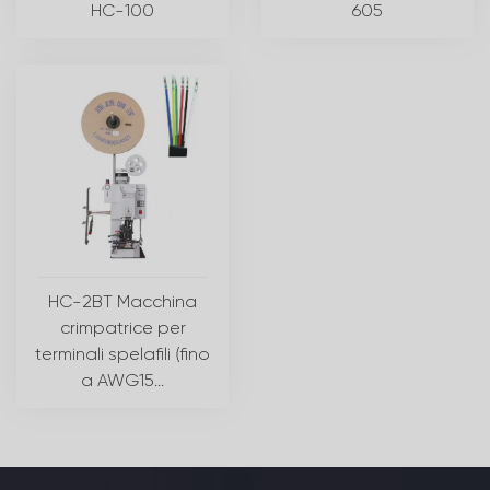
HC-100
605
HC-2BT Macchina
crimpatrice per
terminali spelafili (fino
a AWG15...