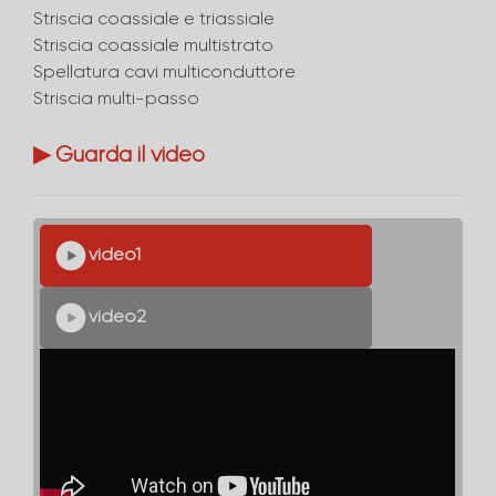
Striscia coassiale e triassiale
Striscia coassiale multistrato
Spellatura cavi multiconduttore
Striscia multi-passo
▶ Guarda il video
video1
video2