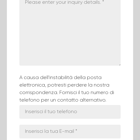
24 ore e, se necessario, il nostro personale tecnico
fornirà assistenza in loco.
Changzhou Hechang Intelligent Technology Co.,
Ltd. si impegna a fornire apparecchiature di
lavorazione dei cablaggi di alta qualità, un
servizio eccezionale e a garantire la massima
soddisfazione del cliente.
A causa dell'instabilità della posta
elettronica, potresti perdere la nostra
corrispondenza. Fornisci il tuo numero di
telefono per un contatto alternativo.