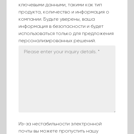
ключевыми данными, такими как тип
Благодаря профессиональной команде
продукта, количество и информация о
экспертов по НИОКР, передовым технологиям
компании. Будьте уверены, ваша
обработки данных и твердой приверженности
информация в безопасности и будет
удовлетворению потребностей клиентов
использоваться только для предложения
компания HeChang Intelligence стремится
персонализированных решений.
предоставлять первоклассные решения в
области жгутов проводов.
Что касается обслуживания, мы заверяем вас,
что в течение гарантийного периода, если
возникнут какие-либо проблемы с нашими
машинами, пожалуйста, немедленно сообщите
нам, если машина работает неправильно.
Предоставление фотографий или видео,
которые четко отображают проблему, будет
полезным. Мы стремимся решать любые
проблемы в течение 24 часов, и при
Из-за нестабильности электронной
необходимости наш технический персонал
почты вы можете пропустить нашу
окажет помощь на месте.