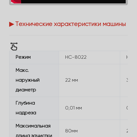
▶ Технические характеристики машины
Режим
HC-8022
HC-
Макс.
наружный
22 мм
30м
диаметр
Глубина
0,01 мм
0,01
надреза
Максимальная
80мм
200
длина зачистки