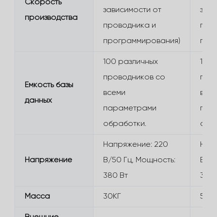
Скорость
зависимости от
зави
производства
проводника и
про
программирования)
про
100 различных
100 
проводников со
про
Емкость базы
всеми
все
данных
параметрами
пар
обработки.
обр
Напряжение: 220
Нап
Напряжение
В/50 Гц, Мощность:
В/50
380 Вт
380 
Масса
30КГ
50К