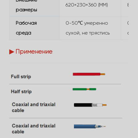
Внешние
620×230×360 (ММ)
830×
размеры
Рабочая
0-50℃ умеренно
0-5
среда
сухой, не трястись
сухо
▶ Применение