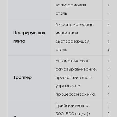
вольфрамовая
вол
сталь
стал
4 части, материал:
4 ча
Центрирующая
импортная
имп
плита
быстрорежущая
быс
сталь
стал
Автоматическое
Авт
самовыравнивание,
сам
Траппер
привод двигателя,
прив
управление
упр
процессом зажима
про
Приблизительно
При
300-500 шт./ч (в
300-