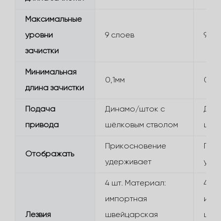
Максимальные
уровни
9 слоев
9 сл
зачистки
Минимальная
0,1мм
0,1м
длина зачистки
Подача
Динамо/шток с
Дин
привода
шёлковым стволом
шёл
Прикосновение
При
Отображать
удерживает
уде
4 шт. Материал:
4 шт
импортная
имп
Лезвия
швейцарская
шве