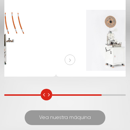
procesos de corte y pelado de cables con gran
precisión. Esta máquina puede manejar diversos
tipos y tamaños de cables, garantizando
resultados consistentes. Mejora
significativamente la eficiencia de la producción
y reduce los costos de mano de obra. Gracias a
su tecnología avanzada, proporciona cortes y
pelados limpios y precisos, mejorando la calidad
del procesamiento de cables. Ya sea en la
industria electrónica o en otros campos que
involucran la manipulación de cables, es una
herramienta indispensable para optimizar las
operaciones y garantizar una preparación
confiable de los cables.
Vea nuestra máquina