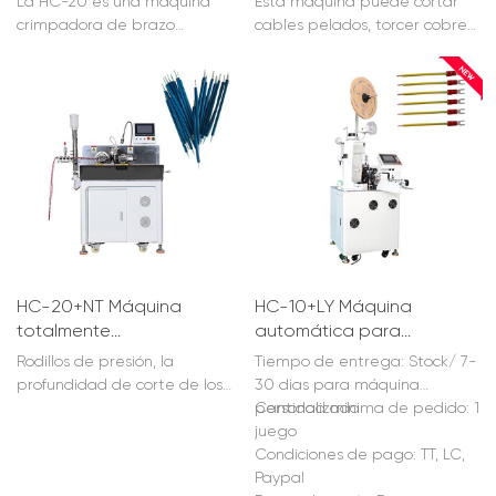
La HC-20 es una máquina
Esta máquina puede cortar
cabezal totalmente
cortar, pelar, torcer y
crimpadora de brazo
cables pelados, torcer cobre
automática para
estañar por un lado y
giratorio totalmente
pelado, estañar cables y
AWG32-AWG13
engarzar por el otro.
automática. Operación con
engarzar terminales en otros
pantalla táctil, puede cortar
extremos a la vez.
cables en tiras de hasta
AWG13.
HC-20+NT Máquina
HC-10+LY Máquina
totalmente
automática para
automática de corte,
crimpar terminales de
Rodillos de presión, la
Tiempo de entrega: Stock/ 7-
desforre, retorcido y
preaislamiento
profundidad de corte de los
30 días para máquina
estañado de doble
cortadores se puede hacer
personalizada
Cantidad mínima de pedido: 1
cabezal
mediante perillas giratorias
juego
para ajustar, simple y
Condiciones de pago: TT, LC,
rápidamente, o la velocidad
Paypal