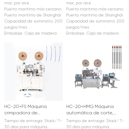
mar, por aire
mar, por aire
Puerto marítimo más cercano:
Puerto marítimo más cercano:
Puerto marítimo de Shanghái
Puerto marítimo de Shanghái
Capacidad de suministro: 200
Capacidad de suministro: 200
juegos/mes
juegos/mes
Embalaje: Caja de madera
Embalaje: Caja de madera
HC-20+FS Máquina
HC-20+HMG Máquina
crimpadora de
automática de corte,
terminales de
pelado y crimpado de
Tiempo de entrega: Stock/ 7-
Tiempo de entrega: Stock/ 7-
inserción de sellos de
cables con tubos
30 días para máquina
30 días para máquina