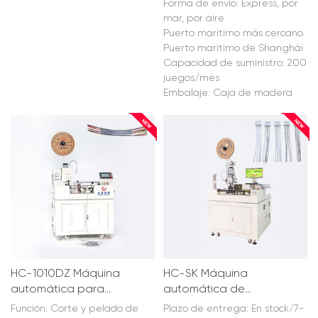
paso a paso de dos maneras.
Forma de envío: Express, por
mar, por aire
Puerto marítimo más cercano:
Puerto marítimo de Shanghái
Capacidad de suministro: 200
juegos/mes
Embalaje: Caja de madera
HC-1010DZ Máquina
HC-SK Máquina
automática para
automática de
estañar y engarzar
inserción y estañado
Función: Corte y pelado de
Plazo de entrega: En stock/7-