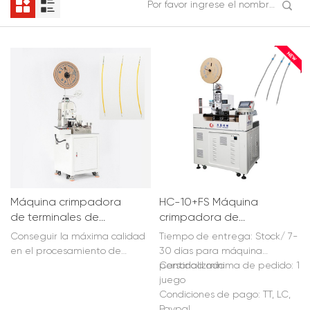
Máquina crimpadora
HC-10+FS Máquina
de terminales de
crimpadora de
cable totalmente
terminales de
Conseguir la máxima calidad
Tiempo de entrega: Stock/ 7-
automática HC-10
inserción de sellos de
en el procesamiento de
30 días para máquina
un solo cabezal
alambre es a menudo un
personalizada
Cantidad mínima de pedido: 1
completamente
problema en las estaciones
juego
automática
de trabajo manuales,
Condiciones de pago: TT, LC,
especialmente cuando se
Paypal