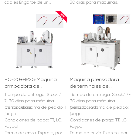
cables multinúcleo
de carcasas de
cables Engarce de un
30 días para máquinas
plástico
extremo y estañado del otro
personalizadas Pedido
mínimo: 1 unidad Condiciones
de pago: TT, LC, PayPal Forma
de envío: Exprés, marítimo,
aéreo Puerto marítimo más
cercano: Puerto marítimo de
Shanghái Capacidad de
suministro: 200 unidades/mes
Embalaje: Caja de madera
HC-20+HRSG Máquina
Máquina prensadora
crimpadora de
de terminales de
terminales de cable
calentamiento de
Tiempo de entrega: Stock /
Tiempo de entrega: Stock/ 7-
calefactor de tubo
tubos retráctiles
7-30 días para máquina
30 días para máquina
retráctil totalmente
completamente
personalizada
Cantidad mínima de pedido: 1
personalizada
Cantidad mínima de pedido: 1
automática
automática
juego
juego
Condiciones de pago: TT, LC,
Condiciones de pago: TT, LC,
Paypal
Paypal
Forma de envío: Express, por
Forma de envío: Express, por